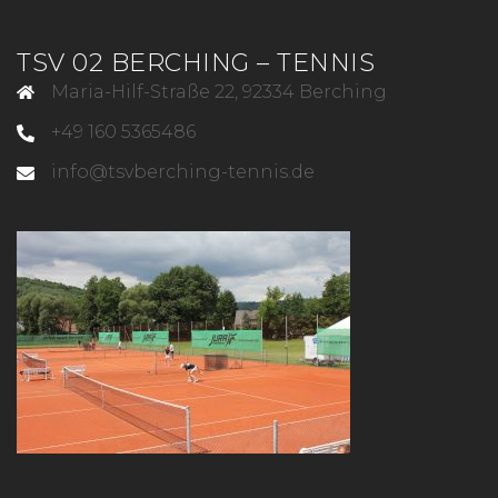
TSV 02 BERCHING – TENNIS
Maria-Hilf-Straße 22, 92334 Berching
+49 160 5365486
info@tsvberching-tennis.de