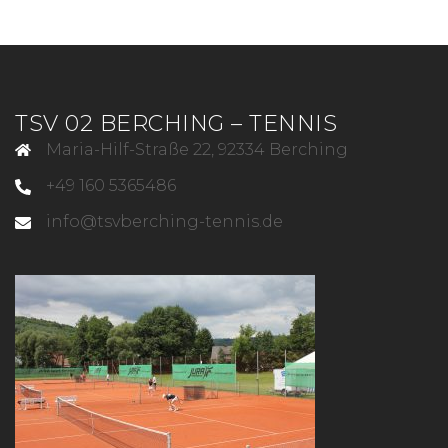
TSV 02 BERCHING – TENNIS
Maria-Hilf-Straße 22, 92334 Berching
+49 160 5365486
info@tsvberching-tennis.de